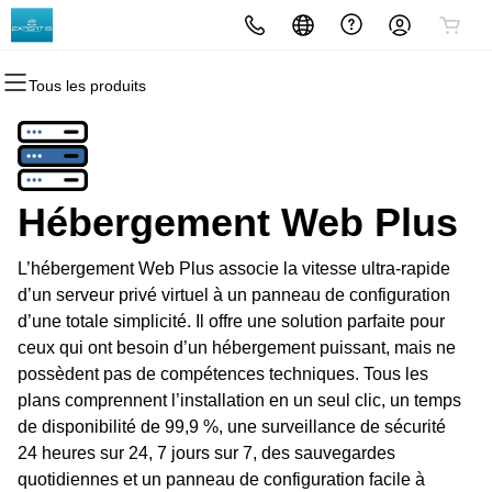
Tous les produits
Tous les produits
Tous les produits
Tous les produits
Tous les produits
Tous les produits
Tous les produits
Domaines
Sites Web
Hébergement
Sécurité
Marketing
Email
Enregistrement domaine
Créateur de sites Web
cPanel
Sécurité site Web
Marketing par email
Microsoft 365
Hébergement Web Plus
Enregistrement groupé (bulk)
WordPress
WordPress
SSL
Référencement (SEO)
Messagerie professionnelle
L’hébergement Web Plus associe la vitesse ultra-rapide
Transfert de domaine
Web Hosting Plus
Service SSL géré
d’un serveur privé virtuel à un panneau de configuration
d’une totale simplicité. Il offre une solution parfaite pour
Transferts par lots
Serveur privé virtuel (VPS)
Sauvegarde de site Web
ceux qui ont besoin d’un hébergement puissant, mais ne
possèdent pas de compétences techniques. Tous les
plans comprennent l’installation en un seul clic, un temps
de disponibilité de 99,9 %, une surveillance de sécurité
24 heures sur 24, 7 jours sur 7, des sauvegardes
quotidiennes et un panneau de configuration facile à