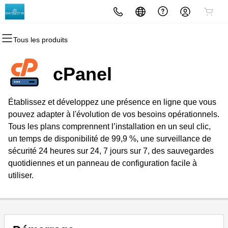
Tous les produits
Tous les produits
Tous les produits
Tous les produits
Tous les produits
Tous les produits
Tous les produits
Domaines
Sites Web
Hébergement
Sécurité
Marketing
Email
cPanel
Enregistrement domaine
Créateur de sites Web
cPanel
Sécurité site Web
Marketing par email
Microsoft 365
Établissez et développez une présence en ligne que vous
Enregistrement groupé (bulk)
WordPress
WordPress
SSL
Référencement (SEO)
Messagerie professionnelle
pouvez adapter à l'évolution de vos besoins opérationnels.
Tous les plans comprennent l’installation en un seul clic,
Transfert de domaine
Web Hosting Plus
Service SSL géré
un temps de disponibilité de 99,9 %, une surveillance de
sécurité 24 heures sur 24, 7 jours sur 7, des sauvegardes
Transferts par lots
Serveur privé virtuel (VPS)
Sauvegarde de site Web
quotidiennes et un panneau de configuration facile à
utiliser.