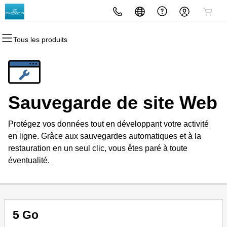
Tous les produits
Tous les produits
Tous les produits
Tous les produits
Tous les produits
Tous les produits
Tous les produits
Domaines
Sites Web
Hébergement
Sécurité
Marketing
Email
Enregistrement domaine
Créateur de sites Web
cPanel
Sécurité site Web
Marketing par email
Microsoft 365
Sauvegarde de site Web
Enregistrement groupé (bulk)
WordPress
WordPress
SSL
Référencement (SEO)
Messagerie professionnelle
Protégez vos données tout en développant votre activité
Transfert de domaine
Web Hosting Plus
Service SSL géré
en ligne. Grâce aux sauvegardes automatiques et à la
restauration en un seul clic, vous êtes paré à toute
Transferts par lots
Serveur privé virtuel (VPS)
Sauvegarde de site Web
éventualité.
5 Go